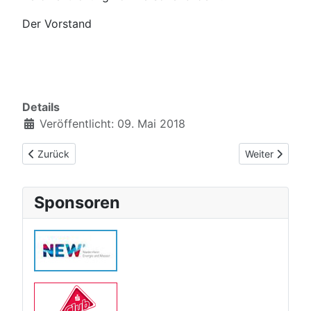
Der Vorstand
Details
Veröffentlicht: 09. Mai 2018
Vorheriger Beitrag: Neue Anfängerkurse
Nächster Beitr
Zurück
Weiter
Sponsoren