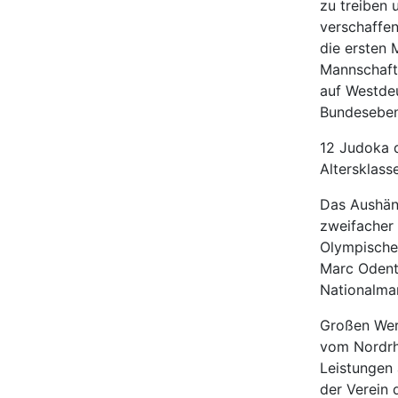
zu treiben
verschaffe
die ersten 
Mannschafts
auf Westde
Bundesebene
12 Judoka d
Altersklass
Das Aushäng
zweifacher
Olympischen
Marc Odenth
Nationalma
Großen Wert
vom Nordrh
Leistungen
der Verein