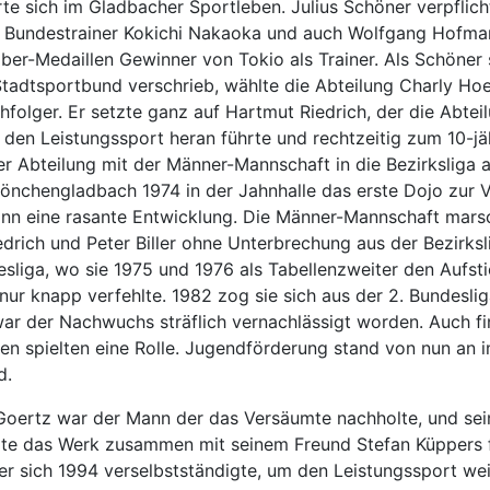
rte sich im Gladbacher Sportleben. Julius Schöner verpflic
 Bundestrainer Kokichi Nakaoka und auch Wolfgang Hofma
lber-Medaillen Gewinner von Tokio als Trainer. Als Schöner
adtsportbund verschrieb, wählte die Abteilung Charly Hoe
folger. Er setzte ganz auf Hartmut Riedrich, der die Abtei
 den Leistungssport heran führte und rechtzeitig zum 10-jä
r Abteilung mit der Männer-Mannschaft in die Bezirksliga a
önchengladbach 1974 in der Jahnhalle das erste Dojo zur 
ann eine rasante Entwicklung. Die Männer-Mannschaft marsc
drich und Peter Biller ohne Unterbrechung aus der Bezirksli
esliga, wo sie 1975 und 1976 als Tabellenzweiter den Aufstie
nur knapp verfehlte. 1982 zog sie sich aus der 2. Bundeslig
ar der Nachwuchs sträflich vernachlässigt worden. Auch fi
n spielten eine Rolle. Jugendförderung stand von nun an 
d.
Goertz war der Mann der das Versäumte nachholte, und sei
rte das Werk zusammen mit seinem Freund Stefan Küppers f
er sich 1994 verselbstständigte, um den Leistungssport we