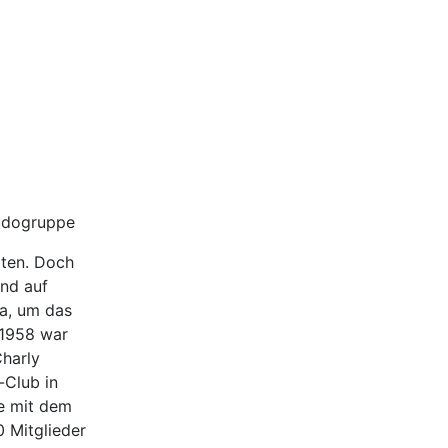
judogruppe
ten. Doch
und auf
ka, um das
.1958 war
Charly
-Club in
e mit dem
0 Mitglieder