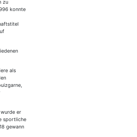
n zu
1996 konnte
ftstitel
uf
hiedenen
ere als
den
ouizgarne,
r
 wurde er
 sportliche
018 gewann