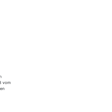
n
03 vom
ten