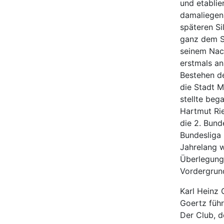
und etablie
damaliegen
späteren Si
ganz dem St
seinem Nach
erstmals an
Bestehen de
die Stadt M
stellte beg
Hartmut Rie
die 2. Bund
Bundesliga 
Jahrelang w
Überlegunge
Vordergrun
Karl Heinz 
Goertz füh
Der Club, d