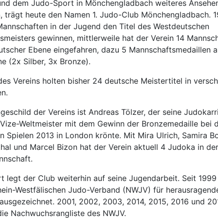
 und dem Judo-Sport in Mönchengladbach weiteres Ansehe
n, trägt heute den Namen 1. Judo-Club Mönchengladbach. 
Mannschaften in der Jugend den Titel des Westdeutschen
meisters gewinnen, mittlerweile hat der Verein 14 Mannscha
utscher Ebene eingefahren, dazu 5 Mannschaftsmedaillen a
 (2x Silber, 3x Bronze).
es Vereins holten bisher 24 deutsche Meistertitel in versc
en.
eschild der Vereins ist Andreas Tölzer, der seine Judokarri
 Vize-Weltmeister mit dem Gewinn der Bronzemedaille bei 
 Spielen 2013 in London krönte. Mit Mira Ulrich, Samira B
al und Marcel Bizon hat der Verein aktuell 4 Judoka in de
nnschaft.
 legt der Club weiterhin auf seine Jugendarbeit. Seit 1999
ein-Westfälischen Judo-Verband (NWJV) für herausragende
 ausgezeichnet. 2001, 2002, 2003, 2014, 2015, 2016 und 2
 die Nachwuchsrangliste des NWJV.