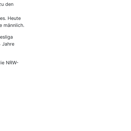
zu den
es. Heute
e männlich.
esliga
4 Jahre
die NRW-