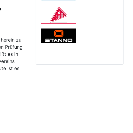
h
 herein zu
en Prüfung
ißt es in
vereins
te ist es