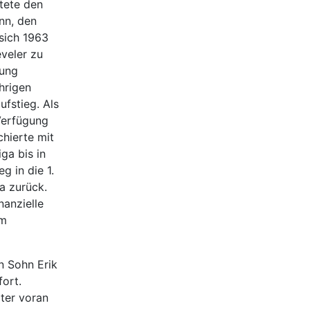
htete den
nn, den
 sich 1963
veler zu
lung
hrigen
ufstieg. Als
Verfügung
hierte mit
ga bis in
g in die 1.
a zurück.
nanzielle
im
n Sohn Erik
ort.
iter voran