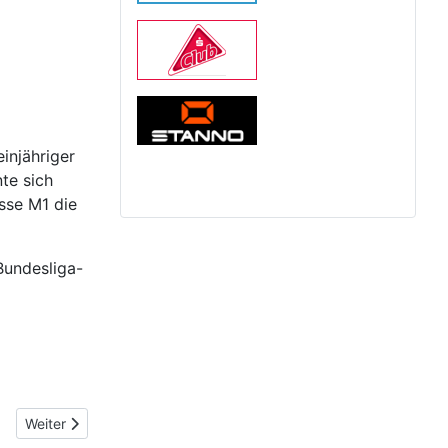
injähriger
te sich
sse M1 die
Bundesliga-
weig
Nächster Beitrag: Neue Coronaregeln
Weiter