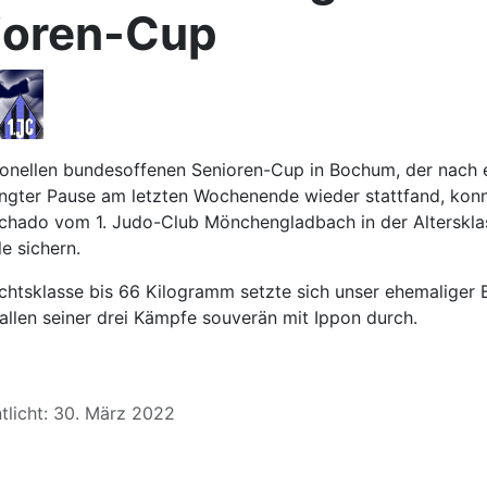
ioren-Cup
ionellen bundesoffenen Senioren-Cup in Bochum, der nach e
ngter Pause am letzten Wochenende wieder stattfand, konn
chado vom 1. Judo-Club Mönchengladbach in der Alterskla
e sichern.
chtsklasse bis 66 Kilogramm setzte sich unser ehemaliger 
allen seiner drei Kämpfe souverän mit Ippon durch.
tlicht: 30. März 2022
Beitrag: Saisonauftakt der zweiten Bundesliga 2022 gegen Braunsch