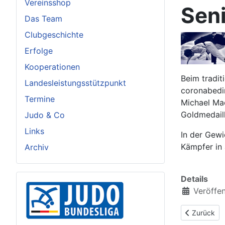
Vereinsshop
Sen
Das Team
Clubgeschichte
Erfolge
Kooperationen
Beim tradit
Landesleistungsstützpunkt
coronabedi
Termine
Michael Ma
Goldmedaill
Judo & Co
Links
In der Gewi
Kämpfer in 
Archiv
Details
Veröffen
Vorheriger 
Zurück