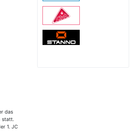
er das
statt.
er 1. JC