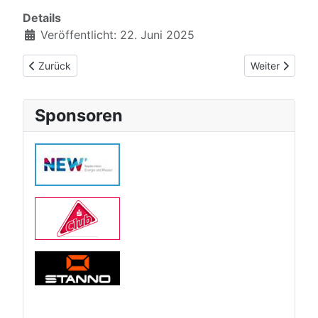
Details
Veröffentlicht: 22. Juni 2025
Vorheriger Beitrag: Michael Machado wird Deutscher Meister 
Nächster Beit
Zurück
Weiter
Sponsoren