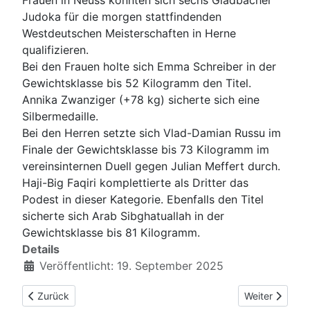
Judoka für die morgen stattfindenden
Westdeutschen Meisterschaften in Herne
qualifizieren.
Bei den Frauen holte sich Emma Schreiber in der
Gewichtsklasse bis 52 Kilogramm den Titel.
Annika Zwanziger (+78 kg) sicherte sich eine
Silbermedaille.
Bei den Herren setzte sich Vlad-Damian Russu im
Finale der Gewichtsklasse bis 73 Kilogramm im
vereinsinternen Duell gegen Julian Meffert durch.
Haji-Big Faqiri komplettierte als Dritter das
Podest in dieser Kategorie. Ebenfalls den Titel
sicherte sich Arab Sibghatuallah in der
Gewichtsklasse bis 81 Kilogramm.
Details
Veröffentlicht: 19. September 2025
Vorheriger Beitrag: Anja Vishnevskaya und Arab Sibghatullah 
Nächster Beitr
Zurück
Weiter