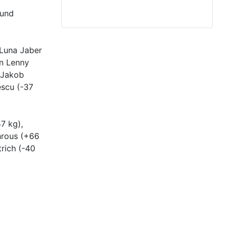
 und
 Luna Jaber
en Lenny
n Jakob
escu (-37
7 kg),
hrous (+66
trich (-40