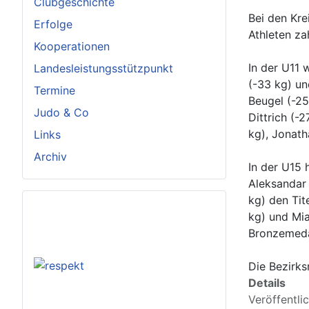
Clubgeschichte
Bei den Kre
Erfolge
Athleten za
Kooperationen
In der U11 
Landesleistungsstützpunkt
(-33 kg) un
Termine
Beugel (-25
Judo & Co
Dittrich (-
kg), Jonath
Links
Archiv
In der U15 
Aleksandar
kg) den Tit
kg) und Mi
Bronzemedai
Die Bezirks
Details
Veröffentli