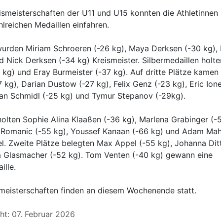
ismeisterschaften der U11 und U15 konnten die Athletinnen
hlreichen Medaillen einfahren.
wurden Miriam Schroeren (-26 kg), Maya Derksen (-30 kg),
d Nick Derksen (-34 kg) Kreismeister. Silbermedaillen holt
 kg) und Eray Burmeister (-37 kg). Auf dritte Plätze kame
27 kg), Darian Dustow (-27 kg), Felix Genz (-23 kg), Eric Ion
an Schmidl (-25 kg) und Tymur Stepanov (-29kg).
holten Sophie Alina Klaaßen (-36 kg), Marlena Grabinger (-5
 Romanic (-55 kg), Youssef Kanaan (-66 kg) und Adam Ma
el. Zweite Plätze belegten Max Appel (-55 kg), Johanna Dit
a Glasmacher (-52 kg). Tom Venten (-40 kg) gewann eine
lle.
meisterschaften finden an diesem Wochenende statt.
cht: 07. Februar 2026