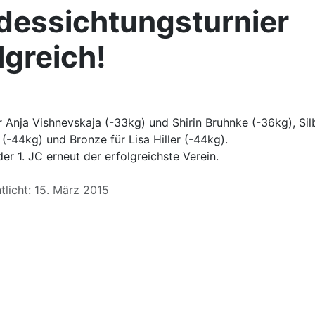
dessichtungsturnier
lgreich!
r Anja Vishnevskaja (-33kg) und Shirin Bruhnke (-36kg), Sil
r (-44kg) und Bronze für Lisa Hiller (-44kg).
er 1. JC erneut der erfolgreichste Verein.
tlicht: 15. März 2015
Beitrag: Die besten Mädchen hat der 1. JC Mönchengladbach