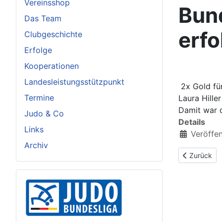
Vereinsshop
Bun
Das Team
erfo
Clubgeschichte
Erfolge
Kooperationen
Landesleistungsstützpunkt
2x Gold fü
Termine
Laura Hille
Damit war d
Judo & Co
Details
Links
Veröffen
Archiv
Vorheriger 
Zurück