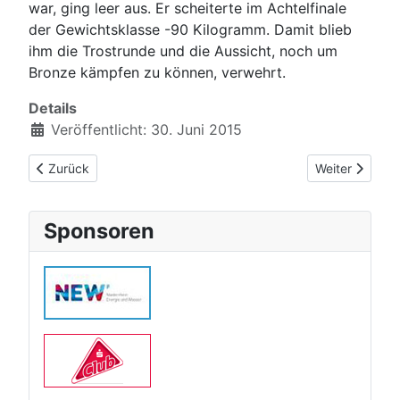
war, ging leer aus. Er scheiterte im Achtelfinale
der Gewichtsklasse -90 Kilogramm. Damit blieb
ihm die Trostrunde und die Aussicht, noch um
Bronze kämpfen zu können, verwehrt.
Details
Veröffentlicht: 30. Juni 2015
Vorheriger Beitrag: Achtung: neue Trainingszeiten in den Ferie
Nächster Beitr
Zurück
Weiter
Sponsoren