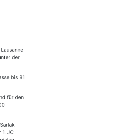
n Lausanne
nter der
sse bis 81
nd für den
00
 Sarlak
 1. JC
pielen