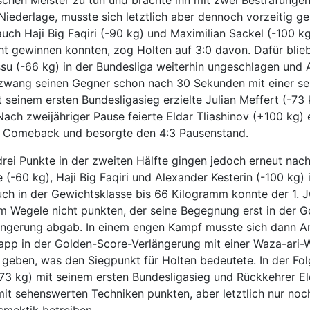
Niederlage, musste sich letztlich aber dennoch vorzeitig g
uch Haji Big Faqiri (-90 kg) und Maximilian Sackel (-100 kg
t gewinnen konnten, zog Holten auf 3:0 davon. Dafür blie
su (-66 kg) in der Bundesliga weiterhin ungeschlagen und
ezwang seinen Gegner schon nach 30 Sekunden mit einer s
it seinem ersten Bundesligasieg erzielte
Julian Meffert (-73
Nach zweijähriger Pause feierte Eldar Tliashinov (+100 kg) 
s Comeback und besorgte den 4:3 Pausenstand.
drei Punkte in der zweiten Hälfte gingen jedoch erneut nach
 (-60 kg), Haji Big Faqiri und Alexander Kesterin (-100 kg) 
uch in der Gewichtsklasse bis 66 Kilogramm konnte der 1. 
 Wegele nicht punkten, der seine Begegnung erst in der G
ängerung abgab. In einem engen Kampf musste sich dann A
app in der Golden-Score-Verlängerung mit einer Waza-ari-
geben, was den Siegpunkt für Holten bedeutete. In der Fo
(-73 kg) mit seinem ersten Bundesligasieg und Rückkehrer E
mit sehenswerten Techniken punkten, aber letztlich nur noc
smektik betreiben.