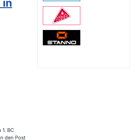
 in
 1. BC
en den Post