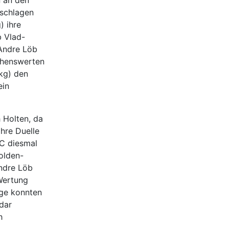
eschlagen
) ihre
b Vlad-
 Andre Löb
ehenswerten
 kg) den
ein
 Holten, da
ihre Duelle
JC diesmal
olden-
ndre Löb
Wertung
lge konnten
ldar
h