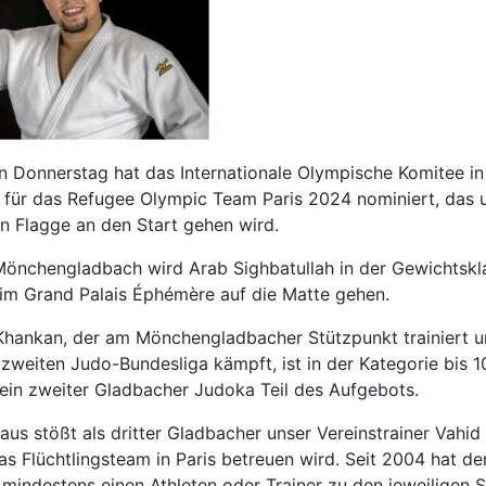
n Donnerstag hat das Internationale Olympische Komitee i
 für das Refugee Olympic Team Paris 2024 nominiert, das u
n Flagge an den Start gehen wird.
önchengladbach wird Arab Sighbatullah in der Gewichtskla
im Grand Palais Éphémère auf die Matte gehen.
Khankan, der am Mönchengladbacher Stützpunkt trainiert u
r zweiten Judo-Bundesliga kämpft, ist in der Kategorie bis 1
ein zweiter Gladbacher Judoka Teil des Aufgebots.
aus stößt als dritter Gladbacher unser Vereinstrainer Vahid
as Flüchtlingsteam in Paris betreuen wird. Seit 2004 hat der
 mindestens einen Athleten oder Trainer zu den jeweiligen S