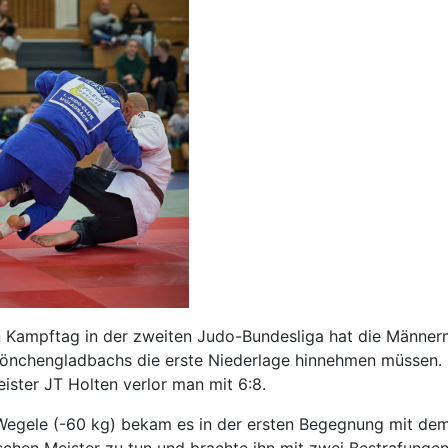
 Kampftag in der zweiten Judo-Bundesliga hat die Männer
Mönchengladbachs die erste Niederlage hinnehmen müssen.
ister JT Holten verlor man mit 6:8.
Wegele (-60 kg) bekam es in der ersten Begegnung mit de
schen Meister zu tun und brachte ihn mit zwei Bestrafunge