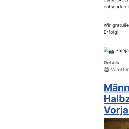
entsenden 
Wir gratuli
Erfolg!
Poleja
Details
Veröffen
Männ
Halb
Vorj