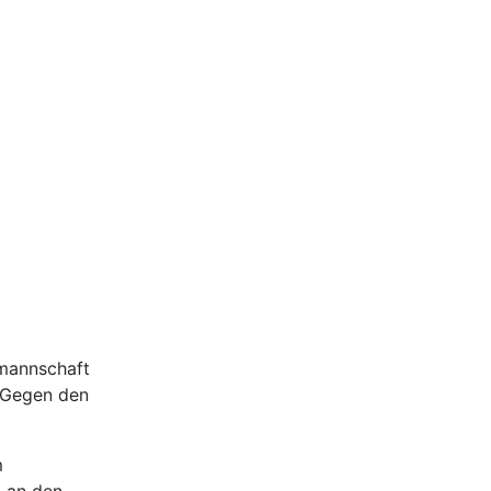
mannschaft
 Gegen den
m
n an den