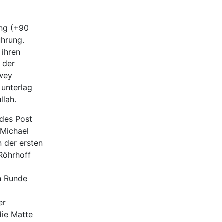
ing (+90
ührung.
 ihren
 der
twey
 unterlag
llah.
 des Post
 Michael
 der ersten
Röhrhoff
n Runde
er
die Matte