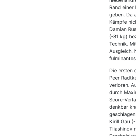
Rand einer 
geben. Da a
Kämpfe nich
Damian Rus
(-81 kg) b
Technik. M
Ausgleich. 
fulminante
Die ersten 
Peer Radtke
verloren. A
durch Maxim
Score-Verl
denkbar kn
geschlagen 
Kirill Gau 
Tliashinov 
Ergebnisko