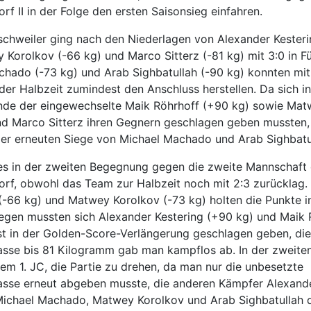
rf II in der Folge den ersten Saisonsieg einfahren.
schweiler ging nach den Niederlagen von Alexander Kester
 Korolkov (-66 kg) und Marco Sitterz (-81 kg) mit 3:0 in F
hado (-73 kg) und Arab Sighbatullah (-90 kg) konnten mit
der Halbzeit zumindest den Anschluss herstellen. Da sich in
nde der eingewechselte Maik Röhrhoff (+90 kg) sowie Ma
nd Marco Sitterz ihren Gegnern geschlagen geben mussten,
der erneuten Siege von Michael Machado und Arab Sighbatu
 es in der zweiten Begegnung gegen die zweite Mannschaft
rf, obwohl das Team zur Halbzeit noch mit 2:3 zurücklag.
66 kg) und Matwey Korolkov (-73 kg) holten die Punkte in
egen mussten sich Alexander Kestering (+90 kg) und Maik 
st in der Golden-Score-Verlängerung geschlagen geben, die
asse bis 81 Kilogramm gab man kampflos ab. In der zweite
em 1. JC, die Partie zu drehen, da man nur die unbesetzte
asse erneut abgeben musste, die anderen Kämpfer Alexand
 Michael Machado, Matwey Korolkov und Arab Sighbatullah 