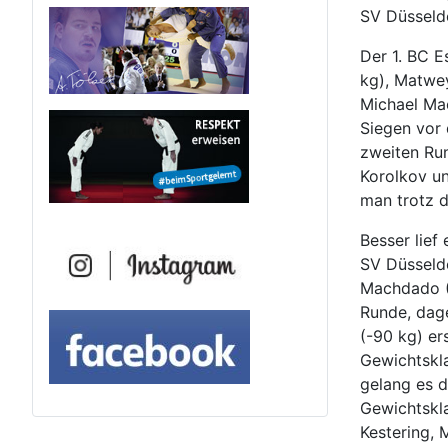
SV Düsseldo
Der 1. BC E
kg), Matwey
Michael Mac
Siegen vor 
zweiten Ru
Korolkov u
man trotz 
Besser lief
SV Düsseldo
Machdado (-
Runde, dag
(-90 kg) er
Gewichtskl
gelang es d
Gewichtskl
Kestering,