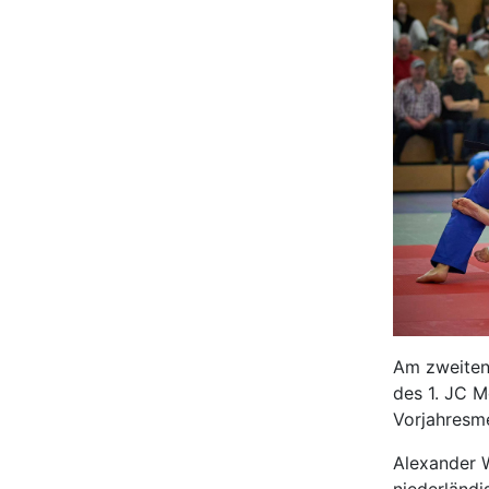
Am zweiten
des 1. JC 
Vorjahresme
Alexander 
niederländi