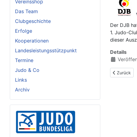
Vereinsshop
Das Team
Clubgeschichte
Der DJB hat
Erfolge
1. Judo-Clu
dieser Ausz
Kooperationen
Landesleistungsstützpunkt
Details
Veröffe
Termine
Judo & Co
Vorheriger B
Zurück
Links
Archiv