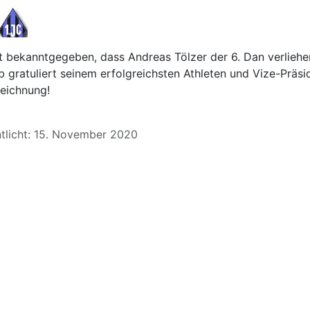
 bekanntgegeben, dass Andreas Tölzer der 6. Dan verliehe
b gratuliert seinem erfolgreichsten Athleten und Vize-Präs
eichnung!
ntlicht: 15. November 2020
eitrag: Frohes neues Jahr