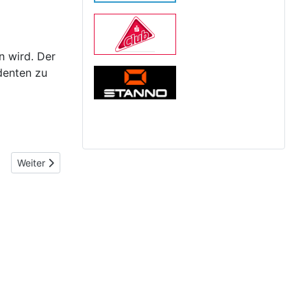
n wird. Der
identen zu
Nächster Beitrag: Corona Update vom 1.11.2020
Weiter