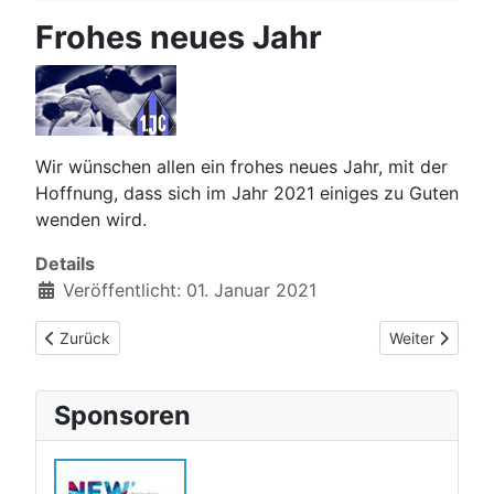
Frohes neues Jahr
Wir wünschen allen ein frohes neues Jahr, mit der
Hoffnung, dass sich im Jahr 2021 einiges zu Guten
wenden wird.
Details
Veröffentlicht: 01. Januar 2021
Vorheriger Beitrag: Trainingsplan KW 47 - JC-Judoka bitte an
Nächster Beitr
Zurück
Weiter
Sponsoren