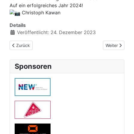
Auf ein erfolgreiches Jahr 2024!
Christoph Kawan
Details
Veröffentlicht: 24. Dezember 2023
Vorheriger Beitrag: Erfolgreiche Kreismeisterschaften U11 und
Nächster Beitr
Zurück
Weiter
Sponsoren