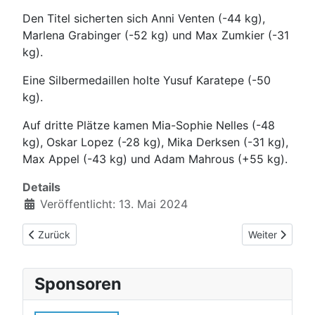
Den Titel sicherten sich Anni Venten (-44 kg),
Marlena Grabinger (-52 kg) und Max Zumkier (-31
kg).
Eine Silbermedaillen holte Yusuf Karatepe (-50
kg).
Auf dritte Plätze kamen Mia-Sophie Nelles (-48
kg), Oskar Lopez (-28 kg), Mika Derksen (-31 kg),
Max Appel (-43 kg) und Adam Mahrous (+55 kg).
Details
Veröffentlicht: 13. Mai 2024
Vorheriger Beitrag: Vier Medaillen bei Deutschen Polizeimeiste
Nächster Beitr
Zurück
Weiter
Sponsoren