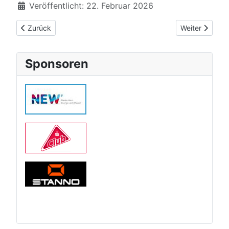
Veröffentlicht: 22. Februar 2026
Vorheriger Beitrag: Kirill Gau wird Deutscher Meister U21
Nächster Beitr
Zurück
Weiter
Sponsoren