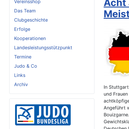
Acht
Vereinsshop
Das Team
Meis
Clubgeschichte
Erfolge
Kooperationen
Landesleistungsstützpunkt
Termine
Judo & Co
Links
Archiv
In Stuttgar
und Frauen 
achtköpfig
Angeführt 
Bouizgarne.
Gewichtskla
Deutschen M