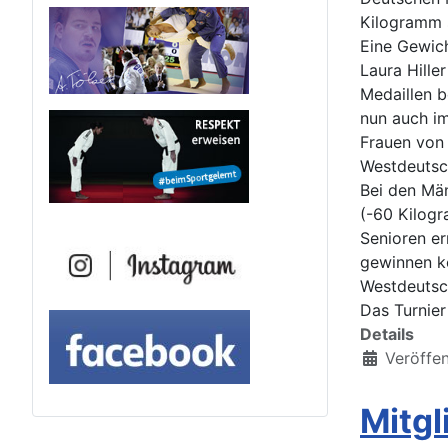
Kilogramm s
Eine Gewic
Laura Hille
Medaillen b
nun auch im
Frauen von 
Westdeutsch
Bei den Mä
(-60 Kilogr
Senioren er
gewinnen ko
Westdeutsc
Das Turnier
Details
Veröffen
Mitg