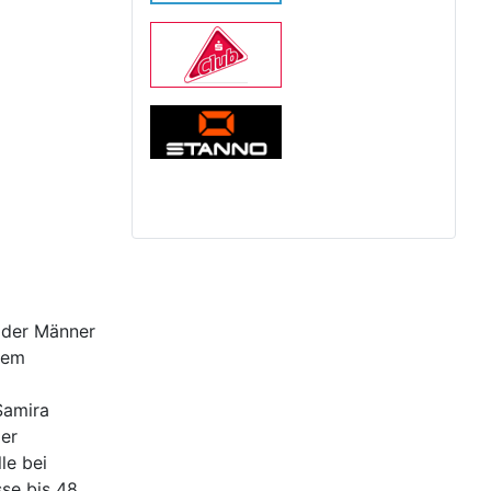
 der Männer
nem
Samira
der
le bei
sse bis 48