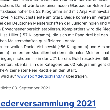
ichern. Damit würde sie einen neuen Gladbacher Rekord au
htsklasse höher bis 52 Kilogramm sind mit Anja Vishnevsk
r zwei Nachwuchstalente am Start. Beide konnten im verga
ei den Deutschen Meisterschaften der Junioren holen und w
 Erwachsenenbereich etablieren. Komplettiert wird die Rie
Lisa Hiller (-57 Kilogramm), die sich mit Rang drei bei den
en Meisterschaften qualifizieren konnte.
nnern wollen Daniel Vishnevski (-66 Kilogramm) und Alexa
amm) ihre ersten Medaillen bei den nationalen Meisterschaf
ringen, nachdem sie in der U21 bereits Gold respektive Silb
nnten. Ebenfalls in der Kategorie bis 60 Kilogramm geht d
he-Vizemeister Peer Radtke an den Start.
 wird auf
www.sportdeutschland.tv
übertragen.
tlicht: 03. September 2021
liederversammlung 2021