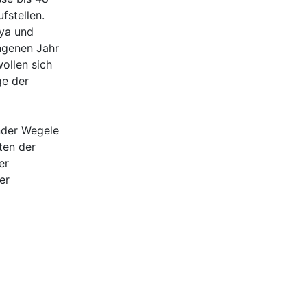
fstellen.
aya und
ngenen Jahr
ollen sich
ge der
nder Wegele
ten der
er
er