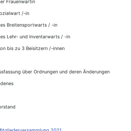
der Frauenwartin
ozialwart /-in
des Breitensportwarts / -in
des Lehr- und Inventarwarts / -in
von bis zu 3 Beisitzern /-innen
ussfassung über Ordnungen und deren Änderungen
edenes
orstand
Mitgliederversammlung 2021