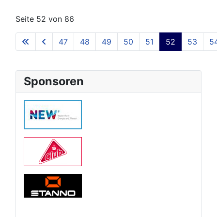
Seite 52 von 86
47
48
49
50
51
52
53
5
Sponsoren