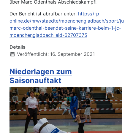
über Marc Odenthals Abschiedskampf!
Der Bericht ist abrufbar unter:
https://rp-
online.de/nrw/staedte/moenchengladbach/sport/judo-
marc-odenthal-beendet-seine-karriere-beim-1-jc-
moenchengladbach_aid-62707375
Details
Veröffentlicht: 16. September 2021
Niederlagen zum
Saisonauftakt