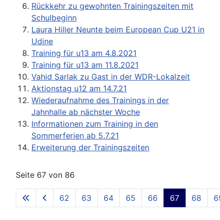
Rückkehr zu gewohnten Trainingszeiten mit
Schulbeginn
Laura Hiller Neunte beim European Cup U21 in
Udine
Training für u13 am 4.8.2021
Training für u13 am 11.8.2021
Vahid Sarlak zu Gast in der WDR-Lokalzeit
Aktionstag u12 am 14.7.21
Wiederaufnahme des Trainings in der
Jahnhalle ab nächster Woche
Informationen zum Training in den
Sommerferien ab 5.7.21
Erweiterung der Trainingszeiten
Seite 67 von 86
62
63
64
65
66
67
68
6