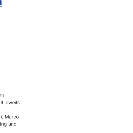
a
en
I jeweils
ri, Marco
ring und