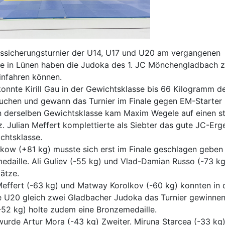
ssicherungsturnier der U14, U17 und U20 am vergangenen
 in Lünen haben die Judoka des 1. JC Mönchengladbach z
infahren können.
konnte Kirill Gau in der Gewichtsklasse bis 66 Kilogramm d
uchen und gewann das Turnier im Finale gegen EM-Starter 
In derselben Gewichtsklasse kam Maxim Wegele auf einen s
tz. Julian Meffert komplettierte als Siebter das gute JC-Erg
chtsklasse.
ow (+81 kg) musste sich erst im Finale geschlagen geben 
medaille. Ali Guliev (-55 kg) und Vlad-Damian Russo (-73 k
lätze.
Meffert (-63 kg) und Matway Korolkov (-60 kg) konnten in 
se U20 gleich zwei Gladbacher Judoka das Turnier gewinn
-52 kg) holte zudem eine Bronzemedaille.
wurde Artur Mora (-43 kg) Zweiter. Miruna Starcea (-33 kg)