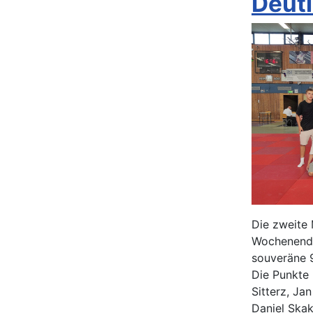
Deutl
Die zweite
Wochenende
souveräne 9
Die Punkte 
Sitterz, Ja
Daniel Ska