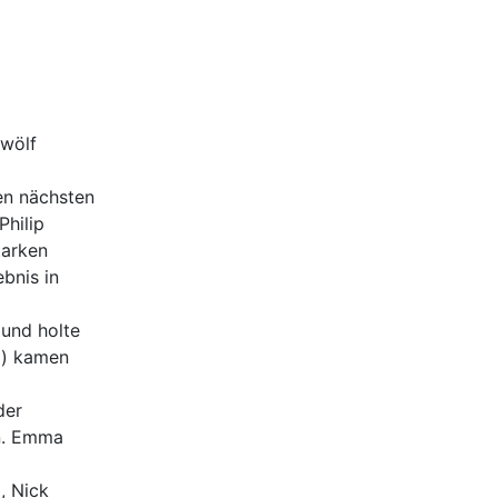
wölf
en nächsten
Philip
tarken
ebnis in
und holte
g) kamen
der
en. Emma
, Nick