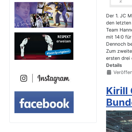
Der 1. JC M
den letzte
Team Hanno
mit 14:0 fü
Dennoch bee
Zum zweite
ersten drei 
Details
Veröffe
Kiril
Bunde