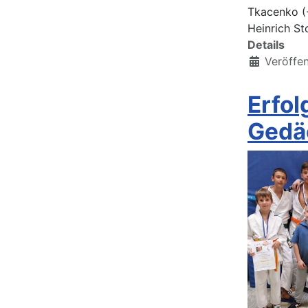
Tkacenko (-
Heinrich St
Details
Veröffe
Erfol
Gedä