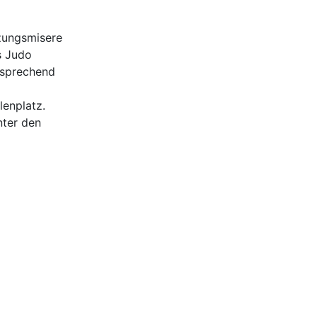
zungsmisere
s Judo
tsprechend
lenplatz.
nter den