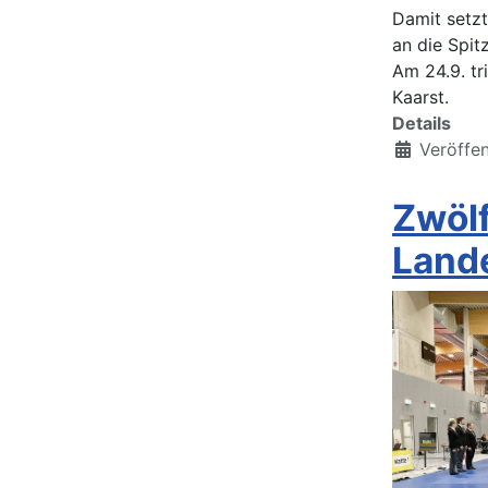
Damit setzt
an die Spit
Am 24.9. tr
Kaarst.
Details
Veröffen
Zwölf
Land