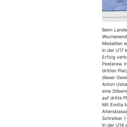
Beim Lande
Wochenende
Medaillen e
In der U17 
Erfolg verb
Pesterew. 
dritten Pla
dieser Gewi
Anton Ushak
eine Silber
auf dritte P
Mit Emilia 
Altersklas
Schreiber (
In der U14 