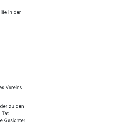
lle in der
es Vereins
eder zu den
 Tat
e Gesichter