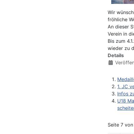
Wir wünsche
fröhliche W
An dieser S
Verein in d
Bis zum 4.1
wieder zu d
Details
Veröffe
Medail
1. JC v
Infos z
U18 Man
scheite
Seite 7 von