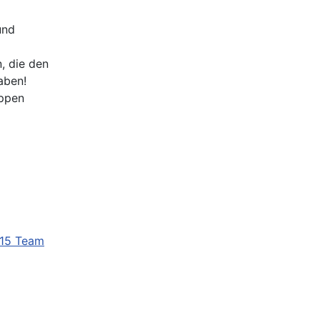
und
, die den
aben!
uppen
U15 Team