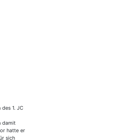
 des 1. JC
h damit
or hatte er
ür sich