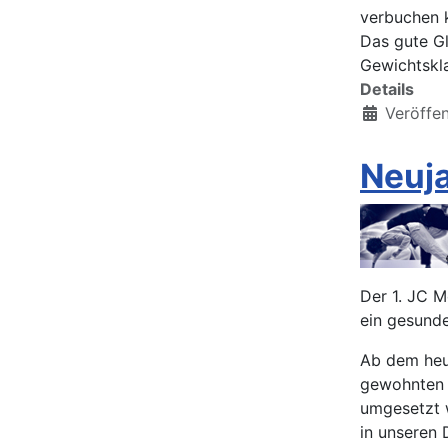
verbuchen 
Das gute Gl
Gewichtskl
Details
Veröffen
Neuj
Der 1. JC 
ein gesunde
Ab dem heut
gewohnten U
umgesetzt 
in unseren 