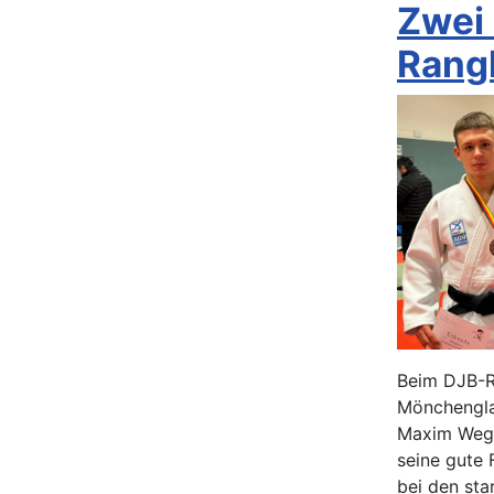
Zwei 
Rangl
Beim DJB-Ra
Mönchengla
Maxim Wege
seine gute 
bei den sta