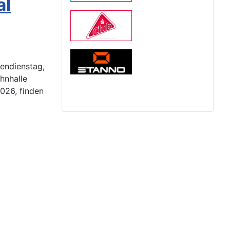
al
hendienstag,
ahnhalle
026, finden