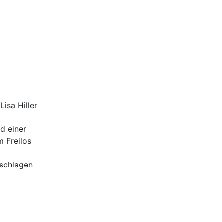
Lisa Hiller
d einer
m Freilos
eschlagen