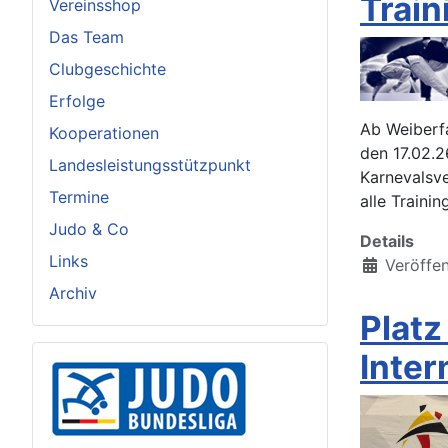
Train
Vereinsshop
Das Team
Clubgeschichte
Erfolge
Ab Weiberfa
Kooperationen
den 17.02.26
Landesleistungsstützpunkt
Karnevalsve
Termine
alle Traini
Judo & Co
Details
Links
Veröffen
Archiv
Platz
Inter