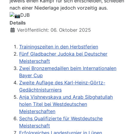
jeweils einen Kampf für sich entscheiden, schieden
nach einer Niederlage jedoch vorzeitig aus.
DJB
Details
Veröffentlicht: 06. Oktober 2025
Trainingszeiten in den Herbstferien
Fünf Gladbacher Judoka bei Deutscher
Meisterschaft
Zwei Bronzemedaillen beim Internationalen
Bayer Cup
Zweite Auflage des Karl-Heinz-Görtz-
Gedächtnisturniers
Anja Vishnevskaya und Arab Sibghatullah
holen Titel bei Westdeutschen
Meisterschaften
Sechs Qualifizierte für Westdeutsche
Meisterschaft
Erfolgreiches Landesturnier in Lünen